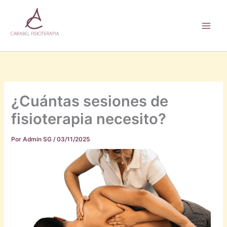
Ir
Main
al
Men
contenido
¿Cuántas sesiones de
fisioterapia necesito?
Por
Admin SG
/
03/11/2025