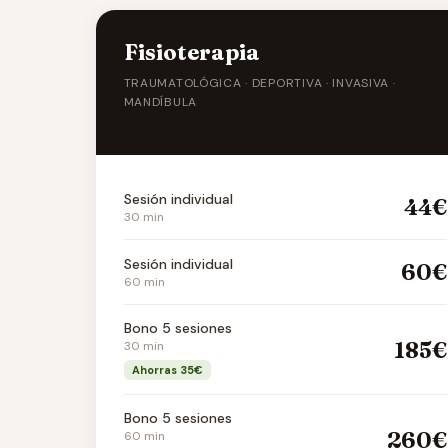
Fisioterapia
TRAUMATOLÓGICA · DEPORTIVA · INVASIVA ·
MANDÍBULA
Sesión individual
44€
30 min
Sesión individual
60€
60 min
Bono 5 sesiones
185€
30 min
Ahorras 35€
Bono 5 sesiones
260€
60 min