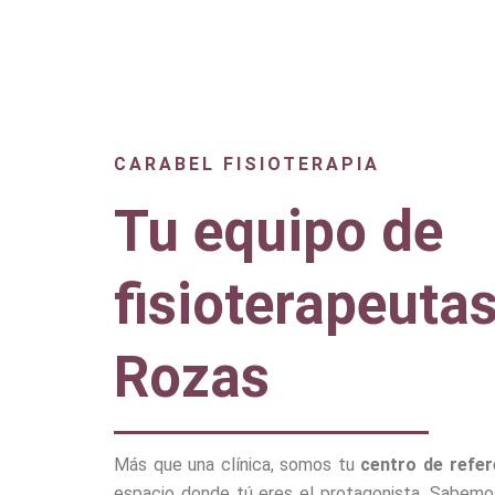
CARABEL FISIOTERAPIA
Tu equipo de
fisioterapeuta
Rozas
Más que una clínica, somos tu
centro de refe
espacio donde tú eres el protagonista. Sabem