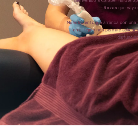
Bienvenido a Carabel Fisioterap
Rozas
que vaya m
Nuestro enfoque arranca con una v
en el tejido nos permite aplica
disfuncio