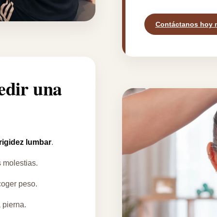
Contáctanos hoy 
edir una
 rigidez lumbar
.
 molestias.
 coger peso.
a pierna.